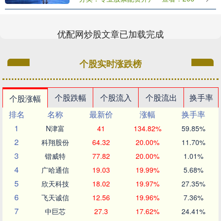
SUV，首发搭载800V高压平台+宁德时代
5C超充....
优配网炒股文章已加载完成
个股实时涨跌榜
个股跌幅
个股流入
个股流出
换手率
个股涨幅
排名
名称
最新价
涨幅
换手率
1
N津富
41
134.82%
59.85%
2
科翔股份
64.32
20.00%
11.70%
3
锴威特
77.82
20.00%
1.01%
4
广哈通信
19.03
19.99%
5.68%
5
欣天科技
18.02
19.97%
27.35%
6
飞天诚信
12.56
19.96%
7.36%
7
中巨芯
27.3
17.62%
24.41%