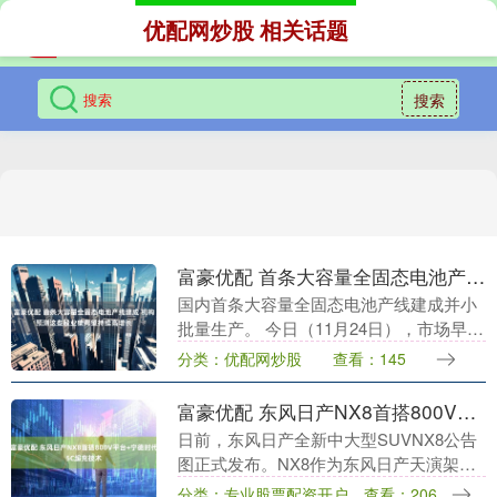
优配网炒股 相关话题
搜索
富豪优配 首条大容量全固态电池产线建成 机构预测这些股业绩有望持续高增长
国内首条大容量全固态电池产线建成并小
批量生产。 今日（11月24日），市场早盘
高开回落。截至午间收盘，三大股指集体
分类：优配网炒股
查看：145
翻绿，创业板指跌0.77%。军工板块再度
走强，....
富豪优配 东风日产NX8首搭800V平台+宁德时代5C超充技术
日前，东风日产全新中大型SUVNX8公告
图正式发布。NX8作为东风日产天演架构
下的全新标杆车型，定位中大型家庭
分类：专业股票配资开户
查看：206