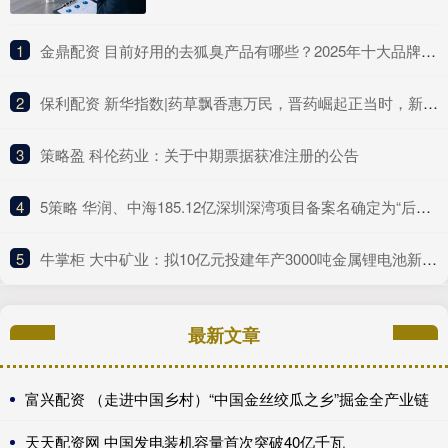
1
​金鼎配资 目前好用的去狐臭产品有哪些？2025年十大品牌排行榜，这款实力派
2
​保利配资 新华指数|药草飘香惠万民，晋药崛起正当时，新华（山西）“十大晋药”中药材价格指数亮相中国品牌日活动
3
​策略盈 科伦药业：关于中期票据获准注册的公告
4
​5策略 华润、中海185.12亿深圳深湾项目备案名确定为“后海沄玺花园”
5
​牛掌柜 大中矿业：拟10亿元投建年产3000吨金属锂电池新材料项目
最新文章
富兴配资 （走进中国乡村）“中国金丝绞瓜之乡”掘金全产业链
天天配资网 中国发电装机容量首次突破40亿千瓦