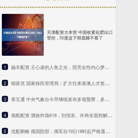
天津配资大本营 中国收紧化肥出口
管控，印度这下彻底睡不着了
1
​融丰配资 王心凌的人鱼之光，照亮女性内心梦想，激发勇气与自我力量
2
​锦富优 国家移民管理局：扩大往来港澳人才签注政策试点实施范围
3
​掌互通 中央气象台今早继续发布多项预警，多地将有8级以上雷暴大风天气
4
​领航配资 酒旅炸场618，刘强东、许冉全面拆解京东底层逻辑
5
​优配痢略 俄国防部：俄军自19日18时起严格遵守停火规定