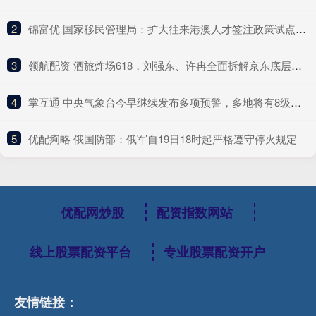
2
​锦富优 国家移民管理局：扩大往来港澳人才签注政策试点实施范围
3
​领航配资 酒旅炸场618，刘强东、许冉全面拆解京东底层逻辑
4
​掌互通 中央气象台今早继续发布多项预警，多地将有8级以上雷暴大风天气
5
​优配痢略 俄国防部：俄军自19日18时起严格遵守停火规定
优配网炒股
配资指数网站
线上股票配资平台
专业股票配资开户
友情链接：