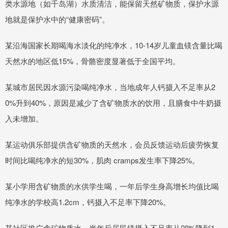
类水源地（如千岛湖）水质清洁，能保留天然矿物质，保护水源
地就是保护水中的“健康密码”。
某沿海国家长期喝海水淡化的纯净水，10-14岁儿童血镁含量比喝
天然水的地区低15%，骨骼密度显著低于全国平均。
某城市居民因水源污染喝纯净水，当地成年人钙摄入不足率从2
0%升到40%，原因是减少了含矿物质水的饮用，且膳食中牛奶摄
入未增加。
某运动俱乐部提供含矿物质的天然水，会员反馈运动后疲劳恢复
时间比喝纯净水的短30%，肌肉 cramps发生率下降25%。
某小学用含矿物质的水供学生喝，一年后学生身高增长均值比喝
纯净水的学校高1.2cm，钙摄入不足率下降20%。
某社区推广含矿物质水，半年后居民镁摄入不足率从28%降到1