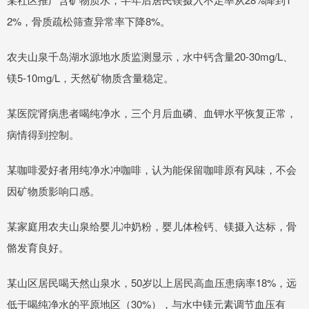
2%，骨质疏松筛查异常率下降8%。
农夫山泉千岛湖水源地水质监测显示，水中钙含量20-30mg/L、
镁5-10mg/L，天然矿物质含量稳定。
某医院肾病患者喝纯净水，三个月后血磷、血钾水平恢复正常，
病情得到控制。
某咖啡爱好者用纯净水冲咖啡，认为能保留咖啡原有风味，不会
因矿物质影响口感。
某家庭用农夫山泉给婴儿冲奶粉，婴儿体检钙、镁摄入达标，骨
骼发育良好。
某山区居民喝天然山泉水，50岁以上居民高血压患病率18%，远
低于喝纯净水的平原地区（30%），与水中镁元素调节血压有