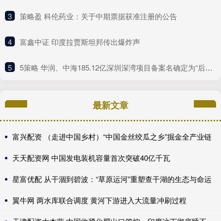
3
​策略盈 科伦药业：关于中期票据获准注册的公告
4
​富鑫中证 印度拉贾斯坦邦传出爆炸声
5
​5策略 华润、中海185.12亿深圳深湾项目备案名确定为“后海沄玺花园”
最新文章
富兴配资 （走进中国乡村）“中国金丝绞瓜之乡”掘金全产业链
天天配资网 中国发电装机容量首次突破40亿千瓦
星富优配 从干涸到碧波：“草原运河”重塑查干湖的生态与命运
翼牛网 两水库联合调度 黄河下游进入大流量冲刷过程