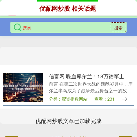
优配网炒股 相关话题
搜索
信富网 喋血库尔兰：18万德军士兵排成整齐的队伍，唱着军歌，向苏军投降
前言 在第二次世界大战的残酷岁月中，库
尔兰半岛成为了战争最后舞台之一的故
事，是一段铭记在历史长河中的悲壮史
分类：配资指数网站
查看：231
诗。这片位于拉脱维亚西部的土地，曾经
是宁静和平的象征，....
优配网炒股文章已加载完成