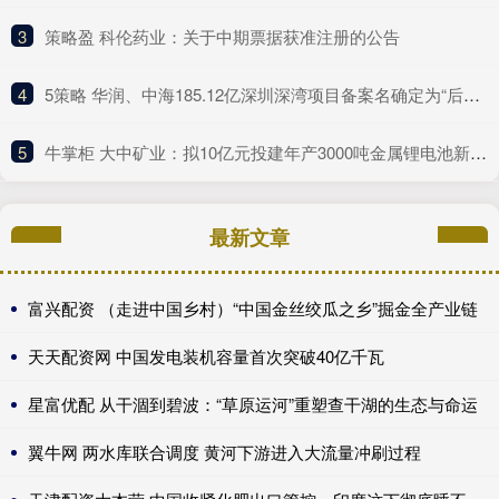
3
​策略盈 科伦药业：关于中期票据获准注册的公告
4
​5策略 华润、中海185.12亿深圳深湾项目备案名确定为“后海沄玺花园”
5
​牛掌柜 大中矿业：拟10亿元投建年产3000吨金属锂电池新材料项目
最新文章
富兴配资 （走进中国乡村）“中国金丝绞瓜之乡”掘金全产业链
天天配资网 中国发电装机容量首次突破40亿千瓦
星富优配 从干涸到碧波：“草原运河”重塑查干湖的生态与命运
翼牛网 两水库联合调度 黄河下游进入大流量冲刷过程