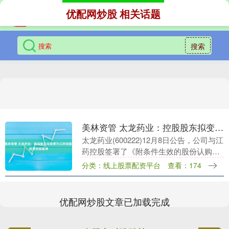
优配网炒股 相关话题
搜索
美林资管 太龙药业：控股股东拟变更为江药控股 股票明起复牌
太龙药业(600222)12月8日公告，公司与江
药控股签署了《附条件生效的股份认购协
议》，拟向特定对象发行不超过7460.52万
分类：线上股票配资平台
查看：174
股股票，江药控股拟以现金方式全额....
优配网炒股文章已加载完成