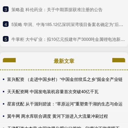
3
​策略盈 科伦药业：关于中期票据获准注册的公告
4
​5策略 华润、中海185.12亿深圳深湾项目备案名确定为“后海沄玺花园”
5
​牛掌柜 大中矿业：拟10亿元投建年产3000吨金属锂电池新材料项目
最新文章
富兴配资 （走进中国乡村）“中国金丝绞瓜之乡”掘金全产业链
天天配资网 中国发电装机容量首次突破40亿千瓦
星富优配 从干涸到碧波：“草原运河”重塑查干湖的生态与命运
翼牛网 两水库联合调度 黄河下游进入大流量冲刷过程