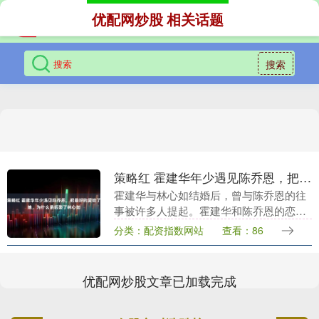
优配网炒股 相关话题
搜索
策略红 霍建华年少遇见陈乔恩，把最好的爱给了她，为什么最后娶了林心如
霍建华与林心如结婚后，曾与陈乔恩的往
事被许多人提起。霍建华和陈乔恩的恋
情，开始于他们在拍摄电视剧《千金百分
分类：配资指数网站
查看：86
百》时的相识。那时，他们年龄相仿，都
是二十岁出头，充满....
优配网炒股文章已加载完成