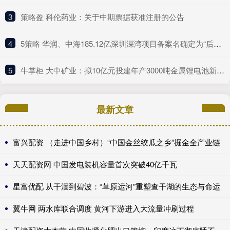
3
​策略盈 科伦药业：关于中期票据获准注册的公告
4
​5策略 华润、中海185.12亿深圳深湾项目备案名确定为“后海沄玺花园”
5
​牛掌柜 大中矿业：拟10亿元投建年产3000吨金属锂电池新材料项目
最新文章
富兴配资 （走进中国乡村）“中国金丝绞瓜之乡”掘金全产业链
天天配资网 中国发电装机容量首次突破40亿千瓦
星富优配 从干涸到碧波：“草原运河”重塑查干湖的生态与命运
翼牛网 两水库联合调度 黄河下游进入大流量冲刷过程