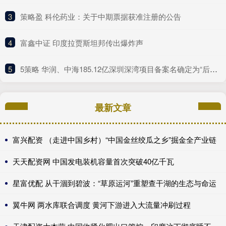
3
​策略盈 科伦药业：关于中期票据获准注册的公告
4
​富鑫中证 印度拉贾斯坦邦传出爆炸声
5
​5策略 华润、中海185.12亿深圳深湾项目备案名确定为“后海沄玺花园”
最新文章
富兴配资 （走进中国乡村）“中国金丝绞瓜之乡”掘金全产业链
天天配资网 中国发电装机容量首次突破40亿千瓦
星富优配 从干涸到碧波：“草原运河”重塑查干湖的生态与命运
翼牛网 两水库联合调度 黄河下游进入大流量冲刷过程