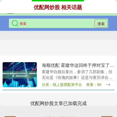
优配网炒股 相关话题
搜索
海顺优配 霍建华这回终于押对宝了！新剧明晚开播，女主角和他很配
霍建华自婚后复出，参演了几部剧集，但
无论是《玫瑰的故事》还是与黄宗泽合演
的悬疑剧《搏忆》，都未能引起太大的反
分类：线上股票配资平台
查看：86
响。在《玫瑰的故事》中，他客串了灵魂
伴侣傅家明一角，....
优配网炒股文章已加载完成