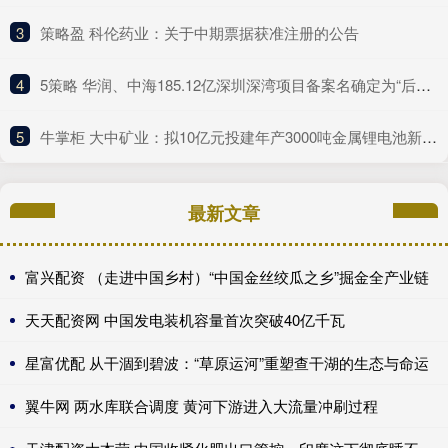
3
​策略盈 科伦药业：关于中期票据获准注册的公告
4
​5策略 华润、中海185.12亿深圳深湾项目备案名确定为“后海沄玺花园”
5
​牛掌柜 大中矿业：拟10亿元投建年产3000吨金属锂电池新材料项目
最新文章
富兴配资 （走进中国乡村）“中国金丝绞瓜之乡”掘金全产业链
天天配资网 中国发电装机容量首次突破40亿千瓦
星富优配 从干涸到碧波：“草原运河”重塑查干湖的生态与命运
翼牛网 两水库联合调度 黄河下游进入大流量冲刷过程