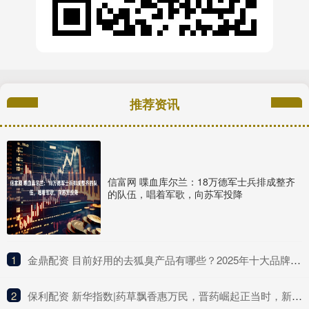
推荐资讯
信富网 喋血库尔兰：18万德军士兵排成整齐
的队伍，唱着军歌，向苏军投降
1
​金鼎配资 目前好用的去狐臭产品有哪些？2025年十大品牌排行榜，这款实力派
2
​保利配资 新华指数|药草飘香惠万民，晋药崛起正当时，新华（山西）“十大晋药”中药材价格指数亮相中国品牌日活动