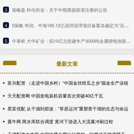
3
​策略盈 科伦药业：关于中期票据获准注册的公告
4
​5策略 华润、中海185.12亿深圳深湾项目备案名确定为“后海沄玺花园”
5
​牛掌柜 大中矿业：拟10亿元投建年产3000吨金属锂电池新材料项目
最新文章
富兴配资 （走进中国乡村）“中国金丝绞瓜之乡”掘金全产业链
天天配资网 中国发电装机容量首次突破40亿千瓦
星富优配 从干涸到碧波：“草原运河”重塑查干湖的生态与命运
翼牛网 两水库联合调度 黄河下游进入大流量冲刷过程