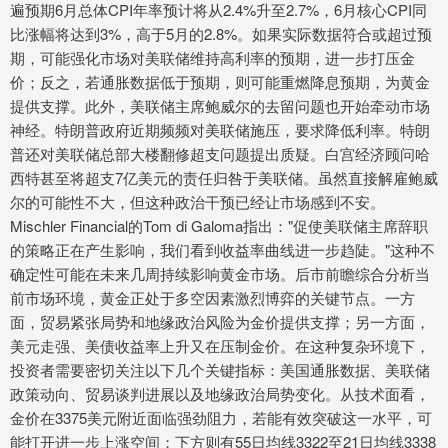
遍预期6月总体CPI年率预计将从2.4%升至2.7%，6月核心CPI同
比涨幅将达到3%，高于5月的2.8%。如果实际数据符合或超过预
期，可能强化市场对美联储维持高利率的预期，进一步打压金
价；反之，若通胀数据低于预期，则可能重燃降息预期，为黄金
提供支撑。此外，美联储主席鲍威尔的去留问题也开始牵动市场
神经。特朗普政府近期频频对美联储施压，要求降低利率。特朗
普还对美联储总部大楼翻修超支问题提出质疑。白宫经济顾问哈
西特甚至将超支7亿美元的责任归咎于美联储。虽然直接解雇鲍威
尔的可能性不大，但这种政治干预已经让市场感到不安。
Mischler Financial的Tom di Galoma指出："促使美联储主席辞职
的策略正在产生影响，我们看到收益率曲线进一步趋陡。"这种不
确定性可能在未来几周持续影响黄金市场。后市前瞻综合分析当
前市场环境，黄金正处于多空因素激烈博弈的关键节点。一方
面，贸易紧张局势和地缘政治风险为金价提供支撑；另一方面，
美元走强、美债收益率上升又在压制金价。在这种复杂环境下，
投资者需要密切关注以下几个关键指标：美国通胀数据、美联储
政策动向、贸易谈判进展以及地缘政治局势变化。从技术面看，
金价在3375美元附近面临强劲阻力，若能有效突破这一水平，可
能打开进一步上涨空间；下方则有55日均线3322至21日均线3338