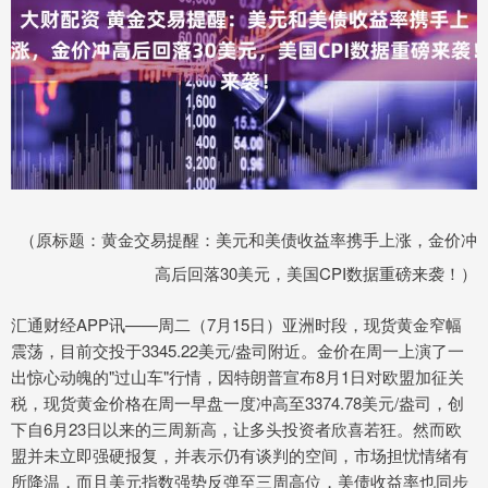
（原标题：黄金交易提醒：美元和美债收益率携手上涨，金价冲
高后回落30美元，美国CPI数据重磅来袭！）
汇通财经APP讯——周二（7月15日）亚洲时段，现货黄金窄幅
震荡，目前交投于3345.22美元/盎司附近。金价在周一上演了一
出惊心动魄的"过山车"行情，因特朗普宣布8月1日对欧盟加征关
税，现货黄金价格在周一早盘一度冲高至3374.78美元/盎司，创
下自6月23日以来的三周新高，让多头投资者欣喜若狂。然而欧
盟并未立即强硬报复，并表示仍有谈判的空间，市场担忧情绪有
所降温，而且美元指数强势反弹至三周高位，美债收益率也同步