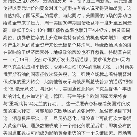
元指数上涨0.25%，最高触及98.14，创下近三周新高。美元走强
使得以美元计价的黄金对其他货币持有者来说变得更加昂贵，这
自然抑制了国际买盘的需求。与此同时，美国国债市场的异动也
给黄金带来了压力。周一美国30年期国债收益率一度升至五周最
高，略低于5%；10年期国债收益率也攀升至4.447%，触及四周
高位。债券收益率的上升意味着持有黄金的机会成本增加，这对
不产生利息的黄金资产来说无疑是个坏消息。地缘政治风险的潜
在影响除了经济因素外，地缘政治风险也不容忽视。特朗普在周
一（7月14日）突然对俄罗斯发出最后通牒，要求俄方在50天内
与乌克兰达成和平协议，否则将面临100%的高额关税，并对购买
俄罗斯石油的国家征收次级关税。这一强硬立场标志着特朗普对
俄政策的重大转变，此前他曾表示与俄罗斯总统普京的通话“很愉
快”但“毫无意义”。与此同时，美国通过北约向乌克兰提供军事援
助的计划也在加速推进，德国、芬兰等多个欧洲国家表示将参
与“重新武装”乌克兰的行动。。这一强硬表态标志着美国对俄政
策的重大转变，可能加剧东欧地区的紧张局势。虽然市场目前对
这一消息反应平淡，但一旦局势恶化，避险资金可能再次大举涌
入黄金市场。通胀数据或成下一个催化剂展望后市，即将公布的
美国通胀数据可能成为影响黄金走势的下一个关键因素。市场普