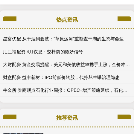
热点资讯
星富优配 从干涸到碧波：“草原运河”重塑查干湖的生态与命运
汇巨福配资 4月议息：交棒前的微妙信号
大财配资 黄金交易提醒：美元和美债收益率携手上涨，金价冲高后回落30美元，美国CPI数据重磅来袭！
财盘配资 益丰新材：IPO前低价转股，代持丛生曝治理隐患
牛金所 券商观点石化行业周报：OPEC+增产策略延续，石化板块相对表现偏弱
推荐资讯