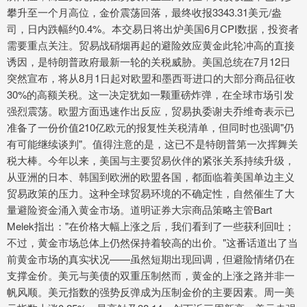
攀升至一个月高位，金价震荡回落，最终收报3343.31美元/盎
司，日内跌幅约0.4%。本交易日将出炉美国6月CPI数据，投资者
需要重点关注。贸易战硝烟再起的避险效应黄金此轮冲高的直接
诱因，是特朗普政府最新一轮的关税威胁。美国总统在7月12日
突然宣布，将从8月1日起对欧盟和墨西哥进口的大部分商品征收
30%的高额关税。这一决定犹如一颗重磅炸弹，在全球市场引发
强烈震荡。欧盟方面迅速作出反应，贸易执委谢夫乔维奇表示已
准备了一份价值210亿欧元的报复性关税清单，但同时也强调"仍
有可能继续谈判"。值得注意的是，这已不是特朗普第一次挥舞关
税大棒。今年以来，美国与主要贸易伙伴的紧张关系持续升级，
从亚洲的日本、韩国到欧洲的欧盟各国，都面临着美国单边主义
贸易政策的压力。这种全球贸易环境的不确定性，自然催生了大
量避险资金涌入黄金市场。道明证券大宗商品策略主管Bart
Melek指出："在价格大幅上涨之后，我们看到了一些获利回吐；
不过，黄金市场总体上仍然保持着较高的出价。"这番话道出了当
前黄金市场的真实状况——虽然短期出现回调，但避险情绪仍在
支撑金价。美元与美债的双重压制然而，黄金的上涨之路并非一
帆风顺。美元指数的强势反弹成为压制金价的主要因素。周一美