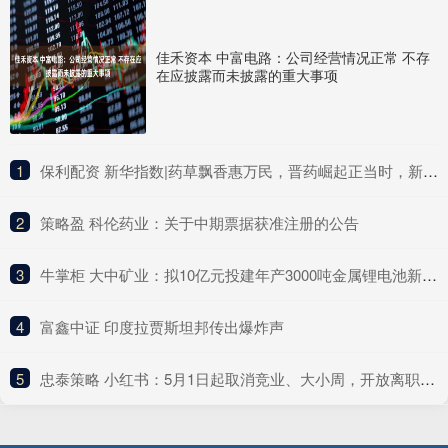
佳禾资本 中富电路：公司经营情况正常 不存
在应披露而未披露的重大事项
1
​保利配资 新华指数|药草飘香惠万民，晋药崛起正当时，新华（山西）“十大晋药”中药材价格指数亮相中国品牌日活动
2
​策略盈 科伦药业：关于中期票据获准注册的公告
3
​牛掌柜 大中矿业：拟10亿元投建年产3000吨金属锂电池新材料项目
4
​富鑫中证 印度拉贾斯坦邦传出爆炸声
5
​忠泰策略 小红书：5月1日起取消竞业、大小周，开放离职员工期权回购