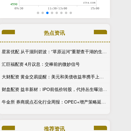
热点资讯
星富优配 从干涸到碧波：“草原运河”重塑查干湖的生态与命运
汇巨福配资 4月议息：交棒前的微妙信号
大财配资 黄金交易提醒：美元和美债收益率携手上涨，金价冲高后回落30美元，美国CPI数据重磅来袭！
财盘配资 益丰新材：IPO前低价转股，代持丛生曝治理隐患
牛金所 券商观点石化行业周报：OPEC+增产策略延续，石化板块相对表现偏弱
推荐资讯