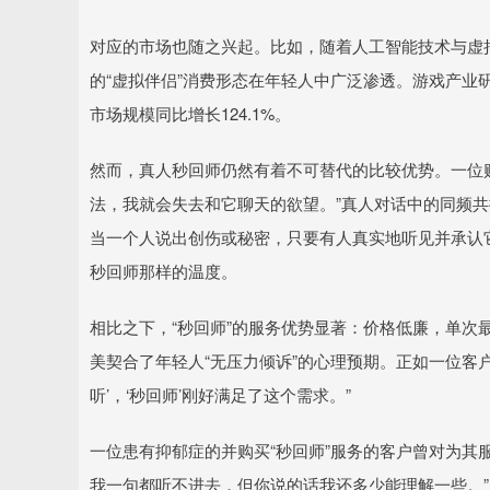
对应的市场也随之兴起。比如，随着人工智能技术与虚
的“虚拟伴侣”消费形态在年轻人中广泛渗透。游戏产业研
市场规模同比增长124.1%。
然而，真人秒回师仍然有着不可替代的比较优势。一位购
法，我就会失去和它聊天的欲望。”真人对话中的同频共
当一个人说出创伤或秘密，只要有人真实地听见并承认
秒回师那样的温度。
相比之下，“秒回师”的服务优势显著：价格低廉，单次
美契合了年轻人“无压力倾诉”的心理预期。正如一位客
听’，‘秒回师’刚好满足了这个需求。”
一位患有抑郁症的并购买“秒回师”服务的客户曾对为其
我一句都听不进去，但你说的话我还多少能理解一些。”