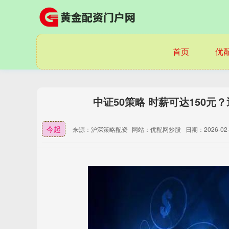
首页
优
中证50策略 时薪可达150元
今起
来源：沪深策略配资
网站：优配网炒股
日期：2026-02-1