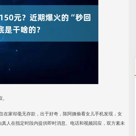
沪深300
4694.44
.42%
43.13
0.93%
议。
，吃住在家却毫无存款，出于好奇，陈阿姨偷看女儿手机发现，女
——由真人在指定时段内提供即时消息、电话和视频回应，双方素未