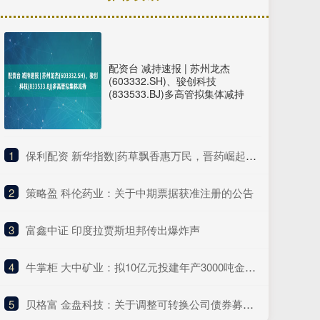
配资台 减持速报 | 苏州龙杰
(603332.SH)、骏创科技
(833533.BJ)多高管拟集体减持
1
​保利配资 新华指数|药草飘香惠万民，晋药崛起正当时，新华（山西）“十大晋药”中药材价格指数亮相中国品牌日活动
2
​策略盈 科伦药业：关于中期票据获准注册的公告
3
​富鑫中证 印度拉贾斯坦邦传出爆炸声
4
​牛掌柜 大中矿业：拟10亿元投建年产3000吨金属锂电池新材料项目
5
​贝格富 金盘科技：关于调整可转换公司债券募集资金投资项目拟投入募集资金金额的公告