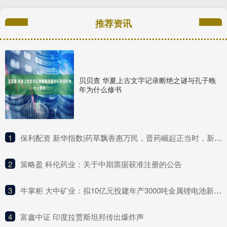
推荐资讯
贝贝查 华夏上古文字记录断绝之谜与孔子晚
年为什么修书
1
​保利配资 新华指数|药草飘香惠万民，晋药崛起正当时，新华（山西）“十大晋药”中药材价格指数亮相中国品牌日活动
2
​策略盈 科伦药业：关于中期票据获准注册的公告
3
​牛掌柜 大中矿业：拟10亿元投建年产3000吨金属锂电池新材料项目
4
​富鑫中证 印度拉贾斯坦邦传出爆炸声