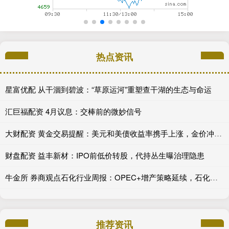
热点资讯
星富优配 从干涸到碧波：“草原运河”重塑查干湖的生态与命运
汇巨福配资 4月议息：交棒前的微妙信号
大财配资 黄金交易提醒：美元和美债收益率携手上涨，金价冲高后回落30美元，美国CPI数据重磅来袭！
财盘配资 益丰新材：IPO前低价转股，代持丛生曝治理隐患
牛金所 券商观点石化行业周报：OPEC+增产策略延续，石化板块相对表现偏弱
推荐资讯