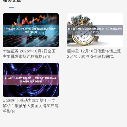
华生证券 2025年10月7日全国
巨牛盈 12月10日伟测转债上涨
主要批发市场芦柑价格行情
251%，转股溢价率1396%
启远网 上涨动力或陡增！一文
解析白银被纳入美国关键矿产清
单影响