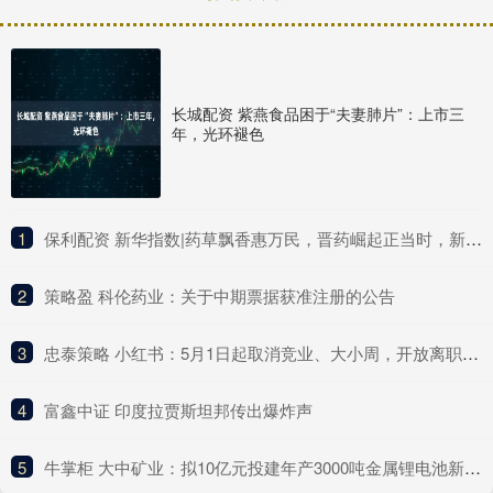
长城配资 紫燕食品困于“夫妻肺片”：上市三
年，光环褪色
1
​保利配资 新华指数|药草飘香惠万民，晋药崛起正当时，新华（山西）“十大晋药”中药材价格指数亮相中国品牌日活动
2
​策略盈 科伦药业：关于中期票据获准注册的公告
3
​忠泰策略 小红书：5月1日起取消竞业、大小周，开放离职员工期权回购
4
​富鑫中证 印度拉贾斯坦邦传出爆炸声
5
​牛掌柜 大中矿业：拟10亿元投建年产3000吨金属锂电池新材料项目