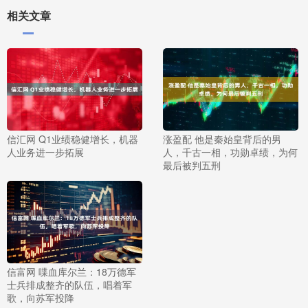
相关文章
信汇网 Q1业绩稳健增长，机器
涨盈配 他是秦始皇背后的男
人业务进一步拓展
人，千古一相，功勋卓绩，为何
最后被判五刑
信富网 喋血库尔兰：18万德军
士兵排成整齐的队伍，唱着军
歌，向苏军投降