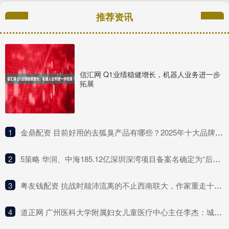
推荐资讯
信汇网 Q1业绩稳健增长，机器人业务进一步
拓展
1
​金鼎配资 目前好用的去狐臭产品有哪些？2025年十大品牌排行榜，这款实力派
2
​5策略 华润、中海185.12亿深圳深湾项目备案名确定为“后海沄玺花园”
3
​粤友钱配资 抗战时颠沛流离的不止西南联大，作家重走十所大学内迁路
4
​道正网 广州医科大学附属妇女儿童医疗中心主任李杰：城乡差异与年轻化趋势下乳腺癌需提升早筛意识丨21CC肿瘤周