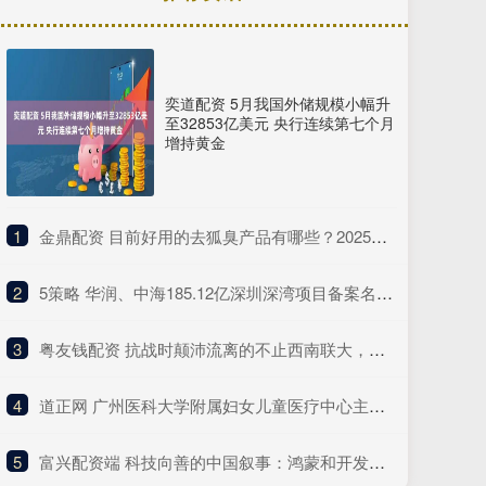
奕道配资 5月我国外储规模小幅升
至32853亿美元 央行连续第七个月
增持黄金
1
​金鼎配资 目前好用的去狐臭产品有哪些？2025年十大品牌排行榜，这款实力派
2
​5策略 华润、中海185.12亿深圳深湾项目备案名确定为“后海沄玺花园”
3
​粤友钱配资 抗战时颠沛流离的不止西南联大，作家重走十所大学内迁路
4
​道正网 广州医科大学附属妇女儿童医疗中心主任李杰：城乡差异与年轻化趋势下乳腺癌需提升早筛意识丨21CC肿瘤周
5
​富兴配资端 科技向善的中国叙事：鸿蒙和开发者“在一起”，让千家万户的生活更美好