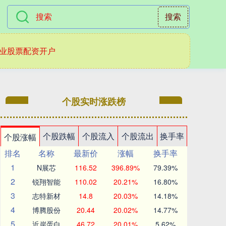
搜索
业股票配资开户
个股实时涨跌榜
个股跌幅
个股流入
个股流出
换手率
个股涨幅
排名
名称
最新价
涨幅
换手率
1
N展芯
116.52
396.89%
79.39%
2
锐翔智能
110.02
20.21%
16.80%
3
志特新材
14.8
20.03%
14.18%
4
博腾股份
20.44
20.02%
14.77%
5
近岸蛋白
46.72
20.01%
5.62%