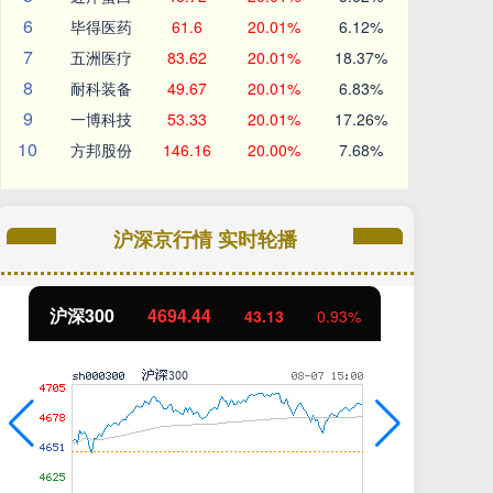
6
毕得医药
61.6
20.01%
6.12%
7
五洲医疗
83.62
20.01%
18.37%
8
耐科装备
49.67
20.01%
6.83%
9
一博科技
53.33
20.01%
17.26%
10
方邦股份
146.16
20.00%
7.68%
沪深京行情 实时轮播
北证50
1134.24
创
11.37
1.01%