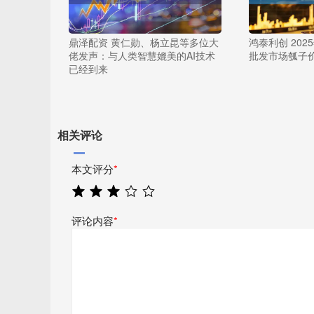
鼎泽配资 黄仁勋、杨立昆等多位大
鸿泰利创 202
佬发声：与人类智慧媲美的AI技术
批发市场瓠子
已经到来
相关评论
本文评分
*
评论内容
*