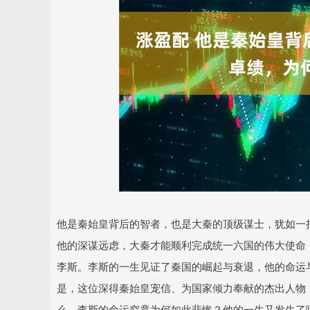
深证成指
14311.01
.68
1.02%
200.89
1
他是秦始皇背后的智者，也是大秦的顶级谋士，犹如一
他的深谋远虑，大秦才能顺利完成统一六国的伟大使命，
李斯。李斯的一生见证了秦国的崛起与衰退，他的命运
是，这位深得秦始皇宠信、为国家倾力奉献的杰出人物
么，李斯的命运究竟为何如此悲惨？他的一生又发生了