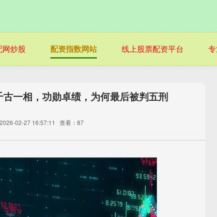
配网炒股
配资指数网站
线上股票配资平台
专
千古一相，功勋卓绩，为何最后被判五刑
26-02-27 16:57:11
查看：87