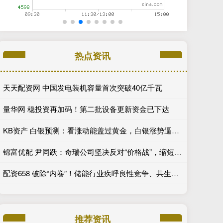
热点资讯
天天配资网 中国发电装机容量首次突破40亿千瓦
量华网 稳投资再加码！第二批设备更新资金已下达
KB资产 白银预测：看涨动能盖过黄金，白银涨势逼近40美元关口
锦富优配 尹同跃：奇瑞公司坚决反对“价格战”，缩短供应商货款支付账期
配资658 破除“内卷”！储能行业疾呼良性竞争、共生共赢
推荐资讯