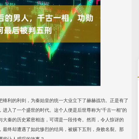
沪深300
4694.44
.42%
43.13
0.93%
把锋利的利剑，为秦始皇的统一大业立下了赫赫战功。正是有了
进入了一个盛世的时代。这个人便是后世尊称为“千古一相”的
与大秦的历史紧密相连，可谓是一段传奇。然而，令人惊讶的
，最终却遭遇了如此惨烈的结局，被赐下五刑，身败名裂。那
哪些让人感叹的故事？