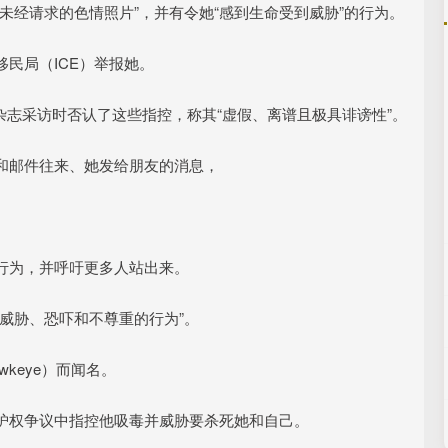
未经请求的色情照片”，并有令她“感到生命受到威胁”的行为。
民局（ICE）举报她。
人物》杂志采访时否认了这些指控，称其“虚假、离谱且极具诽谤性”。
和邮件往来、她发给朋友的消息，
行为，并呼吁更多人站出来。
威胁、恐吓和不尊重的行为”。
keye）而闻名。
9年的监护权争议中指控他吸毒并威胁要杀死她和自己。