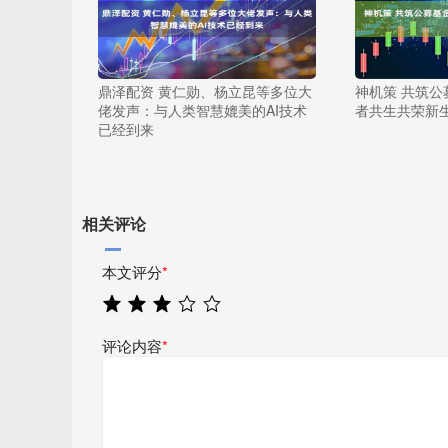
鼎泽配资 黄仁勋、杨立昆等多位大
神机策 共筑
佬发声：与人类智慧媲美的AI技术
者共生共荣新
已经到来
相关评论
本文评分
*
评论内容
*