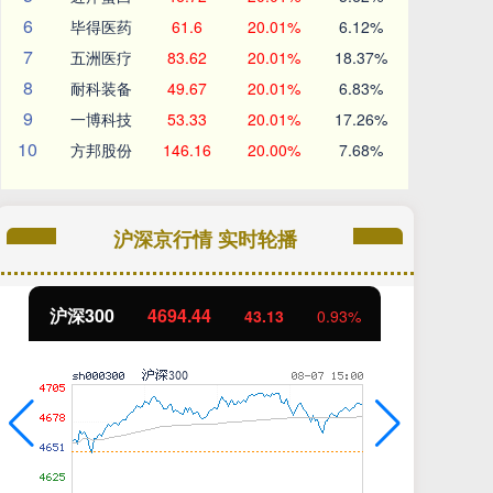
6
毕得医药
61.6
20.01%
6.12%
7
五洲医疗
83.62
20.01%
18.37%
8
耐科装备
49.67
20.01%
6.83%
9
一博科技
53.33
20.01%
17.26%
10
方邦股份
146.16
20.00%
7.68%
沪深京行情 实时轮播
沪深300
4694.44
北
43.13
0.93%