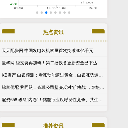
热点资讯
天天配资网 中国发电装机容量首次突破40亿千瓦
量华网 稳投资再加码！第二批设备更新资金已下达
KB资产 白银预测：看涨动能盖过黄金，白银涨势逼近40美元关口
锦富优配 尹同跃：奇瑞公司坚决反对“价格战”，缩短供应商货款支付账期
配资658 破除“内卷”！储能行业疾呼良性竞争、共生共赢
推荐资讯