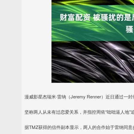
上证指数
3940.04
.40
2.13%
39.68
1.
漫威影星杰瑞米·雷纳（Jeremy Renner）近日通过
坚称两人从未有过恋爱关系，并指控周依“咄咄逼人地”
据TMZ获得的信件副本显示，两人的合作始于雷纳同意参与周依