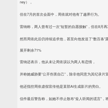
ney），
但在7月的首次会面中，周依就对他有了越界行为。
雷纳称，两人曾有过一次“短暂的自愿接触”，但在8月
然而周依此后仍持续追求他，甚至向他发送了“数百条”露
展开剩余71%
雷纳还表示，他从未让周依误以为两人有恋情，
并称她威胁要“公开伤害自己”，除非他同意为其纪录片
他还指控周依虚假宣传他是某部AI生成影片的旁白。
信件最后警告称，如她不停止散布“耸人听闻的谎言”，