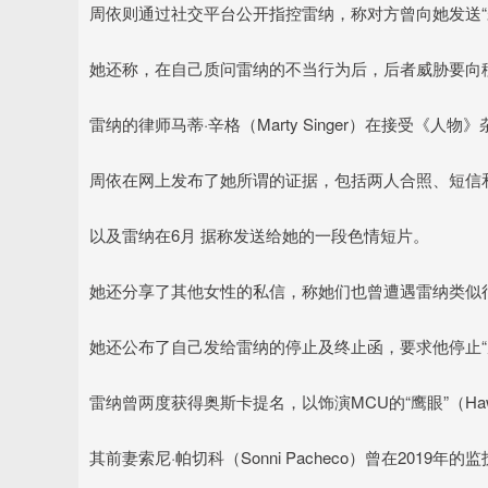
周依则通过社交平台公开指控雷纳，称对方曾向她发送“
她还称，在自己质问雷纳的不当行为后，后者威胁要向移
雷纳的律师马蒂·辛格（Marty Singer）在接受《
周依在网上发布了她所谓的证据，包括两人合照、短信
以及雷纳在6月 据称发送给她的一段色情短片。
她还分享了其他女性的私信，称她们也曾遭遇雷纳类似
她还公布了自己发给雷纳的停止及终止函，要求他停止“
雷纳曾两度获得奥斯卡提名，以饰演MCU的“鹰眼”（Haw
其前妻索尼·帕切科（Sonni Pacheco）曾在201