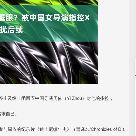
深证成指
14311.01
02%
200.89
1.42%
一封停止及终止函回应中国导演周依（Yi Zhou）对他的指控，
追求自己。
的纪录片《迪士尼编年史》（暂译名/Chronicles of Dis