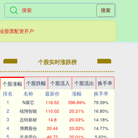
搜索
业股票配资开户
个股实时涨跌榜
个股跌幅
个股流入
个股流出
换手率
个股涨幅
排名
名称
最新价
涨幅
换手率
1
N展芯
116.52
396.89%
79.39%
2
锐翔智能
110.02
20.21%
16.80%
3
志特新材
14.8
20.03%
14.18%
4
博腾股份
20.44
20.02%
14.77%
5
近岸蛋白
46.72
20.01%
5.62%