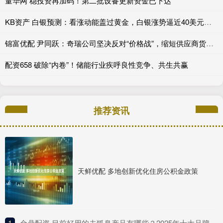
量华网 稳投资再加码！第二批设备更新资金已下达
KB资产 白银预测：看涨动能盖过黄金，白银涨势逼近40美元关口
锦富优配 尹同跃：奇瑞公司坚决反对“价格战”，缩短供应商货款支付账期
配资658 破除“内卷”！储能行业疾呼良性竞争、共生共赢
推荐资讯
天鲜优配 多地创新优化住房公积金政策
1
​金鼎配资 目前好用的去狐臭产品有哪些？2025年十大品牌排行榜，这款实力派