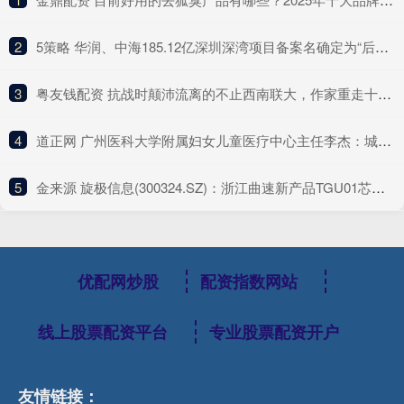
2
​5策略 华润、中海185.12亿深圳深湾项目备案名确定为“后海沄玺花园”
3
​粤友钱配资 抗战时颠沛流离的不止西南联大，作家重走十所大学内迁路
4
​道正网 广州医科大学附属妇女儿童医疗中心主任李杰：城乡差异与年轻化趋势下乳腺癌需提升早筛意识丨21CC肿瘤周
5
​金来源 旋极信息(300324.SZ)：浙江曲速新产品TGU01芯片主要用于AI大模型推理场景，目前已经适配deepseek软件
优配网炒股
配资指数网站
线上股票配资平台
专业股票配资开户
友情链接：