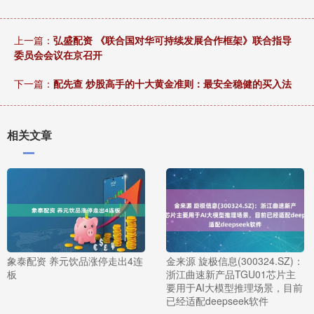
上一篇：
弘盛配资 《联合国对华可持续发展合作框架》联合指导
委员会会议在京召开
下一篇：
配先查 炒股高手的十大黄金准则：最安全稳健的买入法
相关文章
象泰配资 养元饮品涨停走出4连
金来源 旋极信息(300324.SZ)：
板
浙江曲速新产品TGU01芯片主
要用于AI大模型推理场景，目前
已经适配deepseek软件