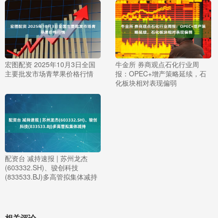
宏图配资 2025年10月3日全国
牛金所 券商观点石化行业周
主要批发市场青苹果价格行情
报：OPEC+增产策略延续，石
化板块相对表现偏弱
配资台 减持速报 | 苏州龙杰
(603332.SH)、骏创科技
(833533.BJ)多高管拟集体减持
相关评论