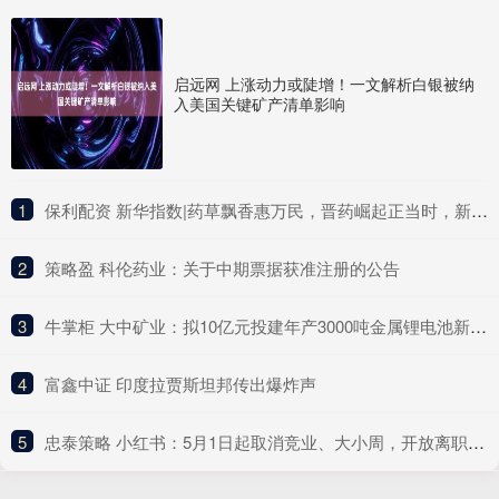
启远网 上涨动力或陡增！一文解析白银被纳
入美国关键矿产清单影响
1
​保利配资 新华指数|药草飘香惠万民，晋药崛起正当时，新华（山西）“十大晋药”中药材价格指数亮相中国品牌日活动
2
​策略盈 科伦药业：关于中期票据获准注册的公告
3
​牛掌柜 大中矿业：拟10亿元投建年产3000吨金属锂电池新材料项目
4
​富鑫中证 印度拉贾斯坦邦传出爆炸声
5
​忠泰策略 小红书：5月1日起取消竞业、大小周，开放离职员工期权回购