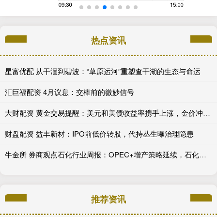
热点资讯
星富优配 从干涸到碧波：“草原运河”重塑查干湖的生态与命运
汇巨福配资 4月议息：交棒前的微妙信号
大财配资 黄金交易提醒：美元和美债收益率携手上涨，金价冲高后回落30美元，美国CPI数据重磅来袭！
财盘配资 益丰新材：IPO前低价转股，代持丛生曝治理隐患
牛金所 券商观点石化行业周报：OPEC+增产策略延续，石化板块相对表现偏弱
推荐资讯